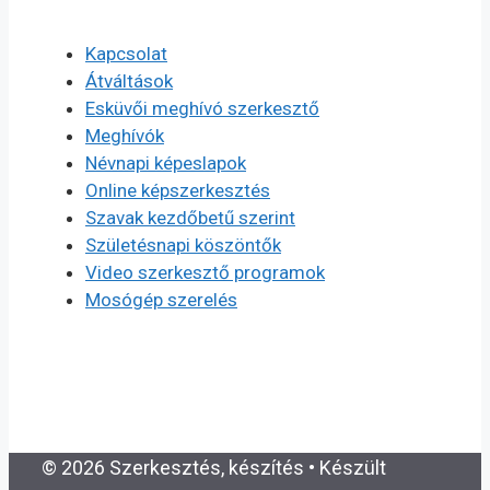
Kapcsolat
Átváltások
Esküvői meghívó szerkesztő
Meghívók
Névnapi képeslapok
Online képszerkesztés
Szavak kezdőbetű szerint
Születésnapi köszöntők
Video szerkesztő programok
Mosógép szerelés
© 2026 Szerkesztés, készítés
• Készült