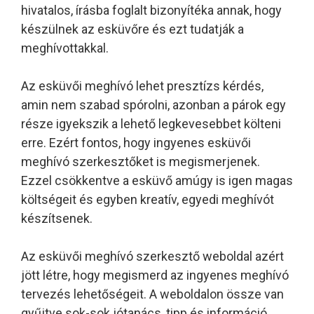
hivatalos, írásba foglalt bizonyítéka annak, hogy
készülnek az esküvőre és ezt tudatják a
meghívottakkal.
Az esküvői meghívó lehet presztízs kérdés,
amin nem szabad spórolni, azonban a párok egy
része igyekszik a lehető legkevesebbet költeni
erre. Ezért fontos, hogy ingyenes esküvői
meghívó szerkesztőket is megismerjenek.
Ezzel csökkentve a esküvő amúgy is igen magas
költségeit és egyben kreatív, egyedi meghívót
készítsenek.
Az esküvői meghívó szerkesztő weboldal azért
jött létre, hogy megismerd az ingyenes meghívó
tervezés lehetőségeit. A weboldalon össze van
gyűjtve sok-sok jótanács, tipp és információ