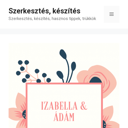
Kilépés
Szerkesztés, készítés
a
Menü
tartalomba
Szerkesztés, készítés, hasznos tippek, trükkök