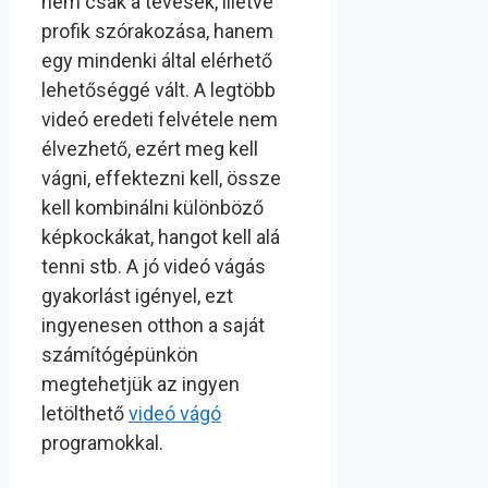
nem csak a tévések, illetve
profik szórakozása, hanem
egy mindenki által elérhető
lehetőséggé vált. A legtöbb
videó eredeti felvétele nem
élvezhető, ezért meg kell
vágni, effektezni kell, össze
kell kombinálni különböző
képkockákat, hangot kell alá
tenni stb. A jó videó vágás
gyakorlást igényel, ezt
ingyenesen otthon a saját
számítógépünkön
megtehetjük az ingyen
letölthető
videó vágó
programokkal.