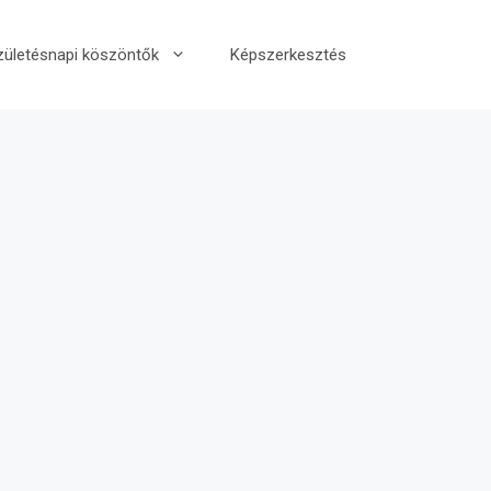
zületésnapi köszöntők
Képszerkesztés