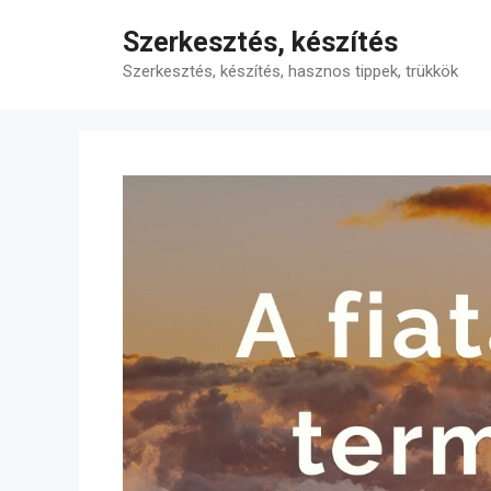
Kilépés
Szerkesztés, készítés
a
tartalomba
Szerkesztés, készítés, hasznos tippek, trükkök