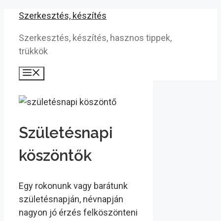
Kilépés
Szerkesztés, készítés
a
Szerkesztés, készítés, hasznos tippek,
tartalomba
trükkök
Menü
Születésnapi
köszöntők
Egy rokonunk vagy barátunk
születésnapján, névnapján
nagyon jó érzés felköszönteni