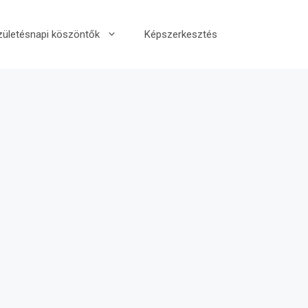
zületésnapi köszöntők
Képszerkesztés