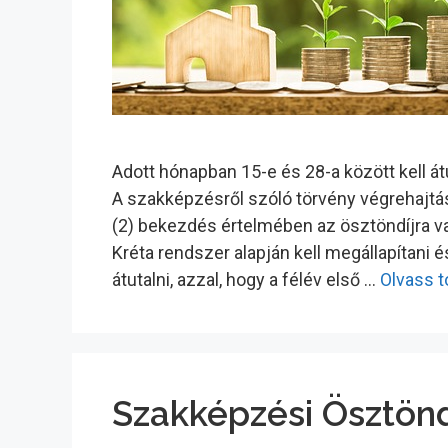
Adott hónapban 15-e és 28-a között kell á
A szakképzésről szóló törvény végrehajtásá
(2) bekezdés értelmében az ösztöndíjra va
Kréta rendszer alapján kell megállapítani 
átutalni, azzal, hogy a félév első …
Olvass 
Szakképzési Ösztönd