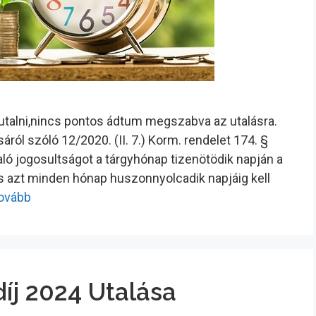
tutalni,nincs pontos ádtum megszabva az utalásra.
ról szóló 12/2020. (II. 7.) Korm. rendelet 174. §
ló jogosultságot a tárgyhónap tizenötödik napján a
és azt minden hónap huszonnyolcadik napjáig kell
tovább
íj 2024 Utalása