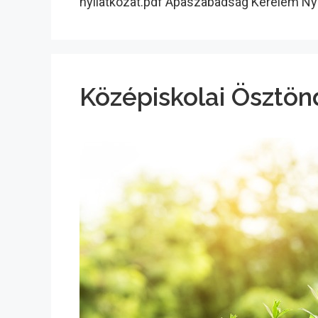
nyilatkozat.pdf Apaszabadság Kérelem N
Középiskolai Ösztönd