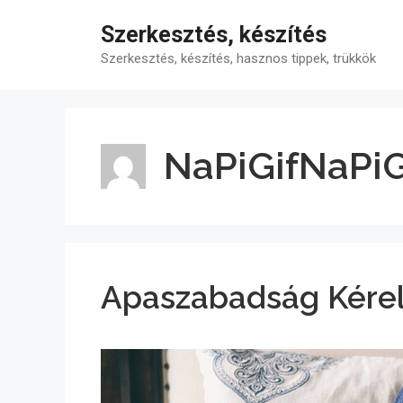
Kilépés
Szerkesztés, készítés
a
tartalomba
Szerkesztés, készítés, hasznos tippek, trükkök
NaPiGifNaPiG
Apaszabadság Kére