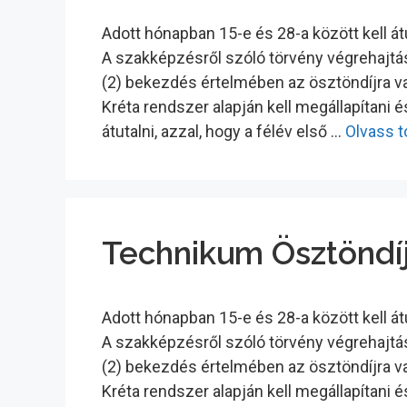
Adott hónapban 15-e és 28-a között kell á
A szakképzésről szóló törvény végrehajtásá
(2) bekezdés értelmében az ösztöndíjra va
Kréta rendszer alapján kell megállapítani 
átutalni, azzal, hogy a félév első …
Olvass 
Technikum Ösztöndíj
Adott hónapban 15-e és 28-a között kell á
A szakképzésről szóló törvény végrehajtásá
(2) bekezdés értelmében az ösztöndíjra va
Kréta rendszer alapján kell megállapítani 