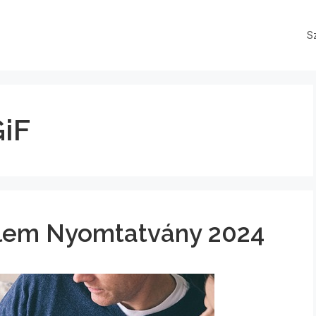
S
iF
lem Nyomtatvány 2024