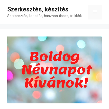
Kilépés
Szerkesztés, készítés
a
Menü
tartalomba
Szerkesztés, készítés, hasznos tippek, trükkök