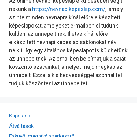
Az online névnapi képeslap elküldésében segít
nekünk a
https://nevnapikepeslap.com/
, amely
szinte minden névnapra kínál előre elkészített
képeslapokat, amelyeket e-mailben el tudunk
küldeni az ünnepeltnek. Illetve kínál előre
elkészített névnapi képeslap sablonokat név
nélkül, így egy általános képeslapot is küldhetünk
az ünnepeltnek. Az emailben beleírhatjuk a saját
köszöntő szavainkat, amelyet majd megkap az
ünnepelt. Ezzel a kis kedvességgel azonnal fel
tudjuk köszönteni az ünnepeltet.
Kapcsolat
Átváltások
Esküvői meghívó szerkesztő