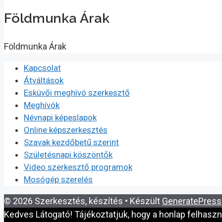
Földmunka Árak
Földmunka Árak
Kapcsolat
Átváltások
Esküvői meghívó szerkesztő
Meghívók
Névnapi képeslapok
Online képszerkesztés
Szavak kezdőbetű szerint
Születésnapi köszöntők
Video szerkesztő programok
Mosógép szerelés
© 2026 Szerkesztés, készítés
• Készült
GeneratePress
Kedves Látogató! Tájékoztatjuk, hogy a honlap felhasz