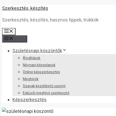
Kilépés
Szerkesztés, készítés
a
Szerkesztés, készítés, hasznos tippek, trükkök
tartalomba
Menü
Menü
Születésnapi köszöntők
Átváltások
Névnapi képeslapok
Online képszerkesztés
Meghívók
Szavak kezdőbetű szerint
Esküvői meghívó szerkesztő
Képszerkesztés