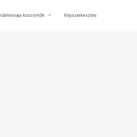
zületésnapi köszöntők
Képszerkesztés