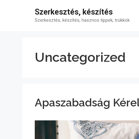
Kilépés
Szerkesztés, készítés
a
tartalomba
Szerkesztés, készítés, hasznos tippek, trükkök
Uncategorized
Apaszabadság Kére