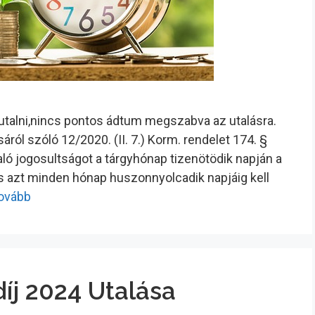
tutalni,nincs pontos ádtum megszabva az utalásra.
ról szóló 12/2020. (II. 7.) Korm. rendelet 174. §
ló jogosultságot a tárgyhónap tizenötödik napján a
és azt minden hónap huszonnyolcadik napjáig kell
tovább
íj 2024 Utalása