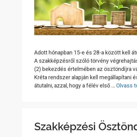
Adott hónapban 15-e és 28-a között kell á
A szakképzésről szóló törvény végrehajtásá
(2) bekezdés értelmében az ösztöndíjra va
Kréta rendszer alapján kell megállapítani 
átutalni, azzal, hogy a félév első …
Olvass 
Szakképzési Ösztönd