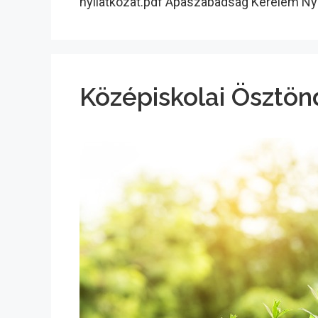
nyilatkozat.pdf Apaszabadság Kérelem N
Középiskolai Ösztönd