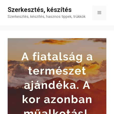
Kilépés
Szerkesztés, készítés
a
Menü
tartalomba
Szerkesztés, készítés, hasznos tippek, trükkök