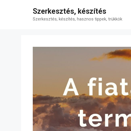
Kilépés
Szerkesztés, készítés
a
tartalomba
Szerkesztés, készítés, hasznos tippek, trükkök