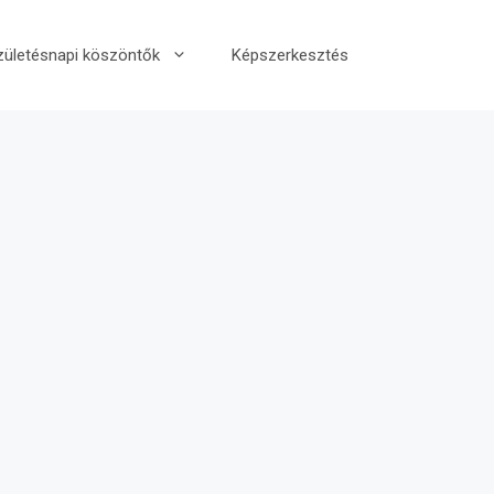
zületésnapi köszöntők
Képszerkesztés