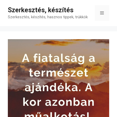
Kilépés
Szerkesztés, készítés
a
Menü
tartalomba
Szerkesztés, készítés, hasznos tippek, trükkök