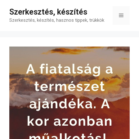
Kilépés
Szerkesztés, készítés
a
Menü
tartalomba
Szerkesztés, készítés, hasznos tippek, trükkök