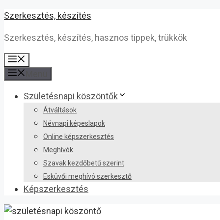
Kilépés
Szerkesztés, készítés
a
Szerkesztés, készítés, hasznos tippek, trükkök
tartalomba
Menü
Menü
Születésnapi köszöntők
Átváltások
Névnapi képeslapok
Online képszerkesztés
Meghívók
Szavak kezdőbetű szerint
Esküvői meghívó szerkesztő
Képszerkesztés