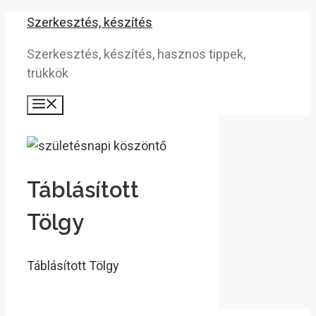
Kilépés
Szerkesztés, készítés
a
Szerkesztés, készítés, hasznos tippek,
tartalomba
trükkök
Menü
Táblásított
Tölgy
Táblásított Tölgy