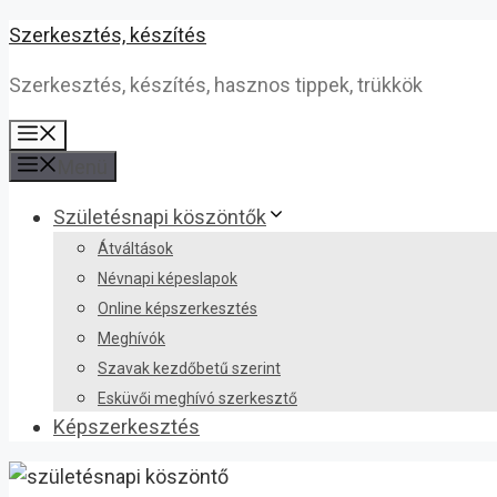
Kilépés
Szerkesztés, készítés
a
Szerkesztés, készítés, hasznos tippek, trükkök
tartalomba
Menü
Menü
Születésnapi köszöntők
Átváltások
Névnapi képeslapok
Online képszerkesztés
Meghívók
Szavak kezdőbetű szerint
Esküvői meghívó szerkesztő
Képszerkesztés