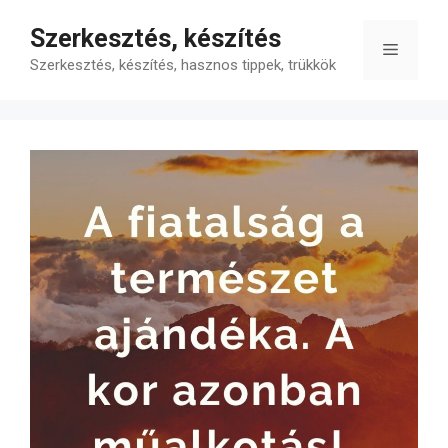
Kilépés
Szerkesztés, készítés
a
Menü
tartalomba
Szerkesztés, készítés, hasznos tippek, trükkök