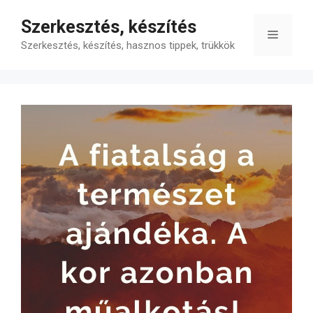
Kilépés
Szerkesztés, készítés
a
Menü
tartalomba
Szerkesztés, készítés, hasznos tippek, trükkök