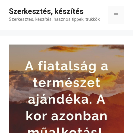
Kilépés
Szerkesztés, készítés
a
Menü
tartalomba
Szerkesztés, készítés, hasznos tippek, trükkök