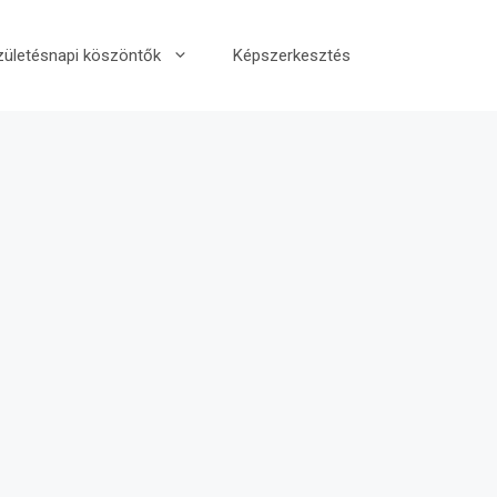
zületésnapi köszöntők
Képszerkesztés