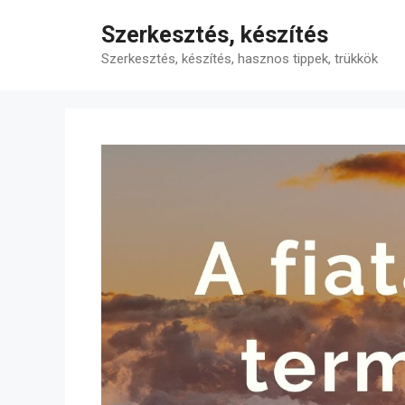
Kilépés
Szerkesztés, készítés
a
tartalomba
Szerkesztés, készítés, hasznos tippek, trükkök