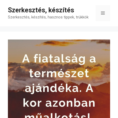
Kilépés
Szerkesztés, készítés
a
Menü
tartalomba
Szerkesztés, készítés, hasznos tippek, trükkök