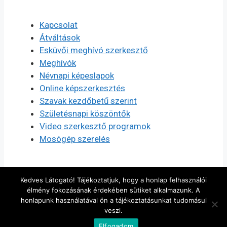
Kapcsolat
Átváltások
Esküvői meghívó szerkesztő
Meghívók
Névnapi képeslapok
Online képszerkesztés
Szavak kezdőbetű szerint
Születésnapi köszöntők
Video szerkesztő programok
Mosógép szerelés
Kedves Látogató! Tájékoztatjuk, hogy a honlap felhasználói
élmény fokozásának érdekében sütiket alkalmazunk. A
honlapunk használatával ön a tájékoztatásunkat tudomásul
veszi.
© 2026 Szerkesztés, készítés
• Készült
Elfogadom