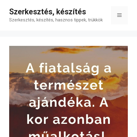
Kilépés
Szerkesztés, készítés
a
Menü
tartalomba
Szerkesztés, készítés, hasznos tippek, trükkök