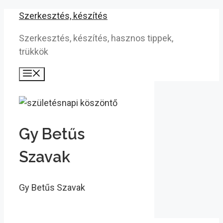
Kilépés
Szerkesztés, készítés
a
Szerkesztés, készítés, hasznos tippek,
tartalomba
trükkök
Menü
Gy Betűs
Szavak
Gy Betűs Szavak