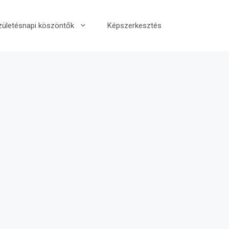
zületésnapi köszöntők
Képszerkesztés