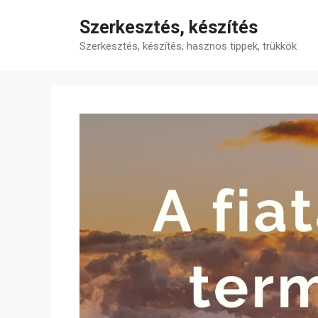
Kilépés
Szerkesztés, készítés
a
tartalomba
Szerkesztés, készítés, hasznos tippek, trükkök