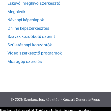
Esküvői meghívó szerkesztő
Meghívók
Névnapi képeslapok
Online képszerkesztés
Szavak kezdőbetű szerint
Születésnapi köszöntők
Video szerkesztő programok
Mosógép szerelés
© 2026 Szerkesztés, készítés
• Készült
GeneratePress
Kedves Látogató! Tájékoztatjuk, hogy a honlap