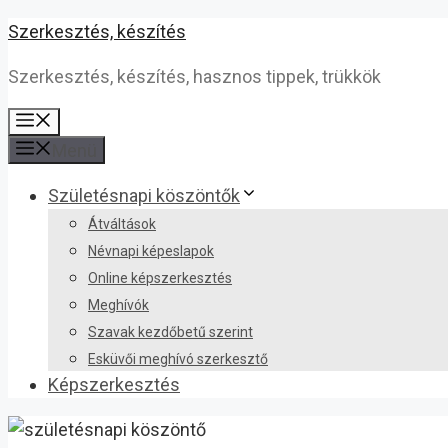
Kilépés
Szerkesztés, készítés
a
Szerkesztés, készítés, hasznos tippek, trükkök
tartalomba
Menü
Menü
Születésnapi köszöntők
Átváltások
Névnapi képeslapok
Online képszerkesztés
Meghívók
Szavak kezdőbetű szerint
Esküvői meghívó szerkesztő
Képszerkesztés