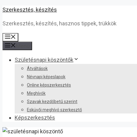
Kilépés
Szerkesztés, készítés
a
Szerkesztés, készítés, hasznos tippek, trükkök
tartalomba
Menü
Menü
Születésnapi köszöntők
Átváltások
Névnapi képeslapok
Online képszerkesztés
Meghívók
Szavak kezdőbetű szerint
Esküvői meghívó szerkesztő
Képszerkesztés