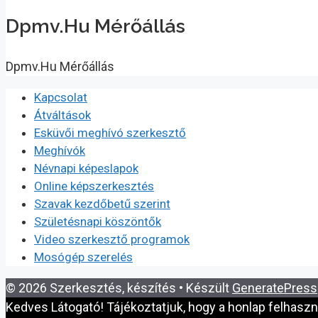
Dpmv.Hu Mérőállás
Dpmv.Hu Mérőállás
Kapcsolat
Átváltások
Esküvői meghívó szerkesztő
Meghívók
Névnapi képeslapok
Online képszerkesztés
Szavak kezdőbetű szerint
Születésnapi köszöntők
Video szerkesztő programok
Mosógép szerelés
© 2026 Szerkesztés, készítés
• Készült
GeneratePress
Kedves Látogató! Tájékoztatjuk, hogy a honlap felhasz