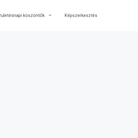
zületésnapi köszöntők
Képszerkesztés