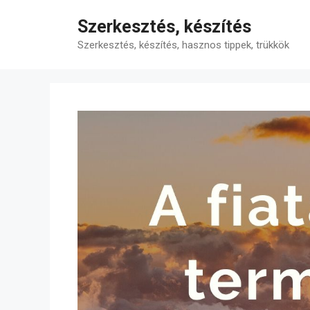
Kilépés
Szerkesztés, készítés
a
tartalomba
Szerkesztés, készítés, hasznos tippek, trükkök