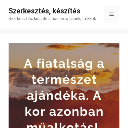
Kilépés
Szerkesztés, készítés
a
Menü
tartalomba
Szerkesztés, készítés, hasznos tippek, trükkök