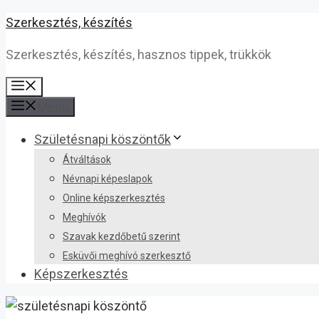
Kilépés
Szerkesztés, készítés
a
Szerkesztés, készítés, hasznos tippek, trükkök
tartalomba
Menü
Menü
Születésnapi köszöntők
Átváltások
Névnapi képeslapok
Online képszerkesztés
Meghívók
Szavak kezdőbetű szerint
Esküvői meghívó szerkesztő
Képszerkesztés