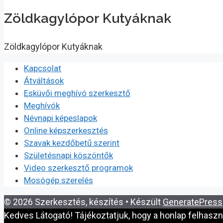
Zöldkagylópor Kutyáknak
Zöldkagylópor Kutyáknak
Kapcsolat
Átváltások
Esküvői meghívó szerkesztő
Meghívók
Névnapi képeslapok
Online képszerkesztés
Szavak kezdőbetű szerint
Születésnapi köszöntők
Video szerkesztő programok
Mosógép szerelés
© 2026 Szerkesztés, készítés
• Készült
GeneratePress
Kedves Látogató! Tájékoztatjuk, hogy a honlap felhasz