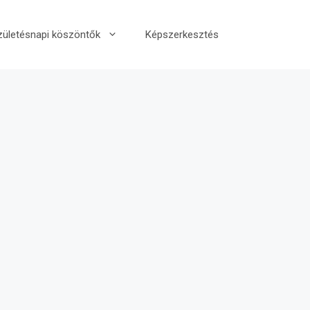
zületésnapi köszöntők
Képszerkesztés