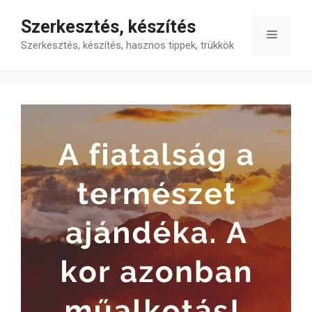
Kilépés
Szerkesztés, készítés
a
Menü
tartalomba
Szerkesztés, készítés, hasznos tippek, trükkök