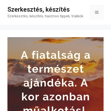
Kilépés
Szerkesztés, készítés
a
Menü
tartalomba
Szerkesztés, készítés, hasznos tippek, trükkök