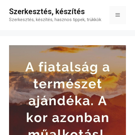
Kilépés
Szerkesztés, készítés
a
Menü
tartalomba
Szerkesztés, készítés, hasznos tippek, trükkök