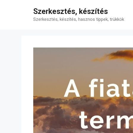
Kilépés
Szerkesztés, készítés
a
tartalomba
Szerkesztés, készítés, hasznos tippek, trükkök