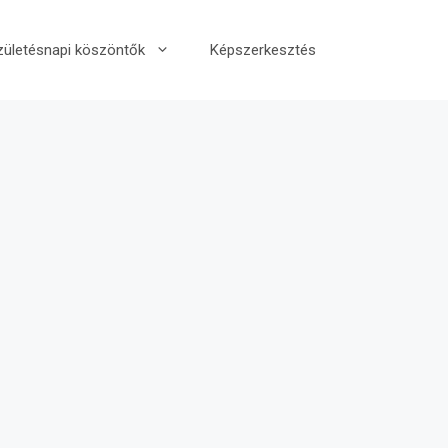
zületésnapi köszöntők
Képszerkesztés