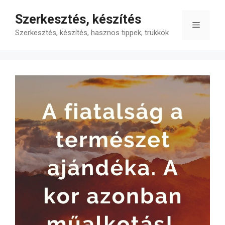
Kilépés
Szerkesztés, készítés
a
Menü
tartalomba
Szerkesztés, készítés, hasznos tippek, trükkök