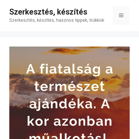
Kilépés
Szerkesztés, készítés
a
Menü
tartalomba
Szerkesztés, készítés, hasznos tippek, trükkök