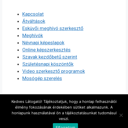
Kapcsolat
Átváltások
Esküvői meghívó szerkesztő
Meghívók
Névnapi képeslapok
Online képszerkesztés
Szavak kezdőbetű szerint
Születésnapi köszöntők
Video szerkesztő programok
Mosógép szerelés
Kedves Látogató! Tájékoztatjuk, hogy a honlap felhasználói
élmény fokozásának érdekében sütiket alkalmazunk. A
honlapunk használatával ön a tájékoztatásunkat tudomásul
veszi.
© 2026 Szerkesztés, készítés
• Készült
Elfogadom