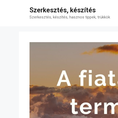
Kilépés
Szerkesztés, készítés
a
tartalomba
Szerkesztés, készítés, hasznos tippek, trükkök