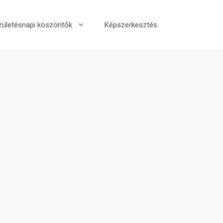
zületésnapi köszöntők
Képszerkesztés