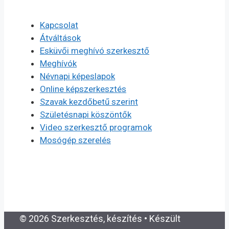
Kapcsolat
Átváltások
Esküvői meghívó szerkesztő
Meghívók
Névnapi képeslapok
Online képszerkesztés
Szavak kezdőbetű szerint
Születésnapi köszöntők
Video szerkesztő programok
Mosógép szerelés
© 2026 Szerkesztés, készítés
• Készült