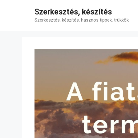
Kilépés
Szerkesztés, készítés
a
tartalomba
Szerkesztés, készítés, hasznos tippek, trükkök