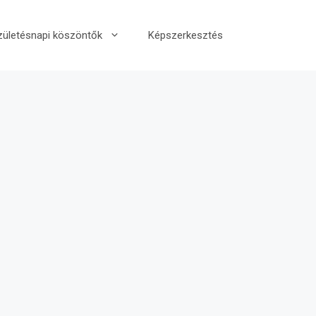
zületésnapi köszöntők
Képszerkesztés