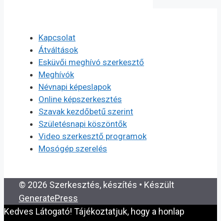
Kapcsolat
Átváltások
Esküvői meghívó szerkesztő
Meghívók
Névnapi képeslapok
Online képszerkesztés
Szavak kezdőbetű szerint
Születésnapi köszöntők
Video szerkesztő programok
Mosógép szerelés
© 2026 Szerkesztés, készítés
• Készült
GeneratePress
Kedves Látogató! Tájékoztatjuk, hogy a honlap