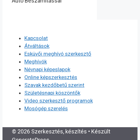
Autó Beszámítással
Kapcsolat
Átváltások
Esküvői meghívó szerkesztő
Meghívók
Névnapi képeslapok
Online képszerkesztés
Szavak kezdőbetű szerint
Születésnapi köszöntők
Video szerkesztő programok
Mosógép szerelés
© 2026 Szerkesztés, készítés
• Készült
GeneratePress