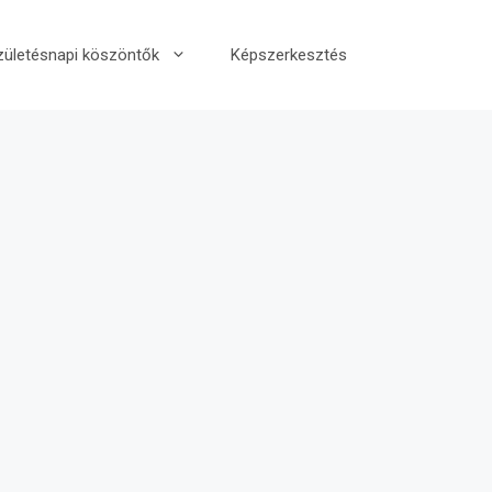
zületésnapi köszöntők
Képszerkesztés