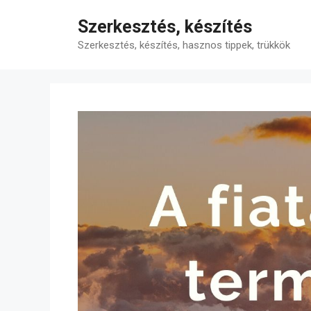
Kilépés
Szerkesztés, készítés
a
tartalomba
Szerkesztés, készítés, hasznos tippek, trükkök