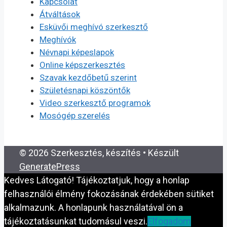
Kapcsolat
Átváltások
Esküvői meghívó szerkesztő
Meghívók
Névnapi képeslapok
Online képszerkesztés
Szavak kezdőbetű szerint
Születésnapi köszöntők
Video szerkesztő programok
Mosógép szerelés
© 2026 Szerkesztés, készítés
• Készült
GeneratePress
Kedves Látogató! Tájékoztatjuk, hogy a honlap
felhasználói élmény fokozásának érdekében sütiket
alkalmazunk. A honlapunk használatával ön a
tájékoztatásunkat tudomásul veszi.
Elfogadom