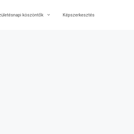
zületésnapi köszöntők
Képszerkesztés