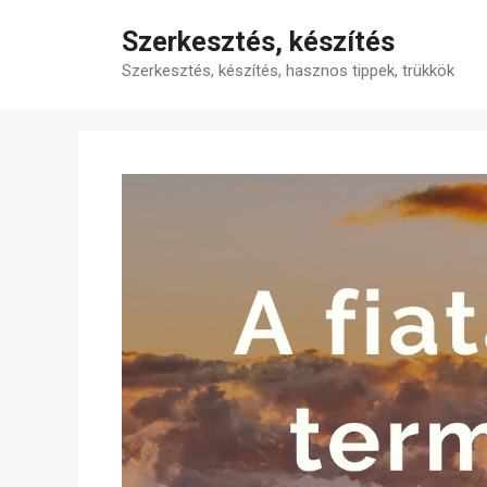
Kilépés
Szerkesztés, készítés
a
tartalomba
Szerkesztés, készítés, hasznos tippek, trükkök