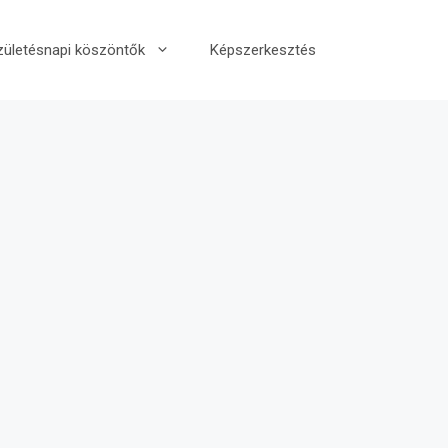
zületésnapi köszöntők
Képszerkesztés