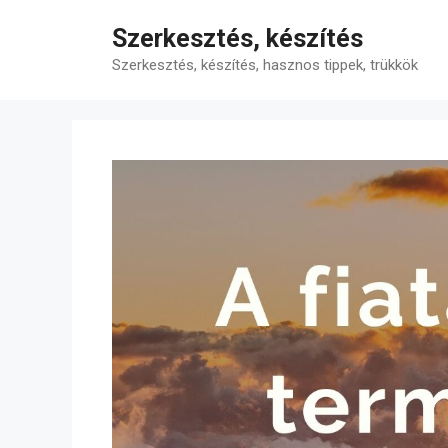
Kilépés
Szerkesztés, készítés
a
tartalomba
Szerkesztés, készítés, hasznos tippek, trükkök