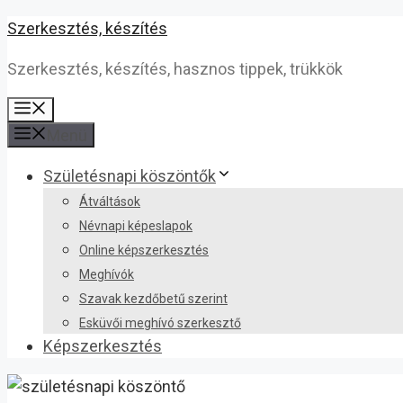
Kilépés
Szerkesztés, készítés
a
Szerkesztés, készítés, hasznos tippek, trükkök
tartalomba
Menü
Menü
Születésnapi köszöntők
Átváltások
Névnapi képeslapok
Online képszerkesztés
Meghívók
Szavak kezdőbetű szerint
Esküvői meghívó szerkesztő
Képszerkesztés