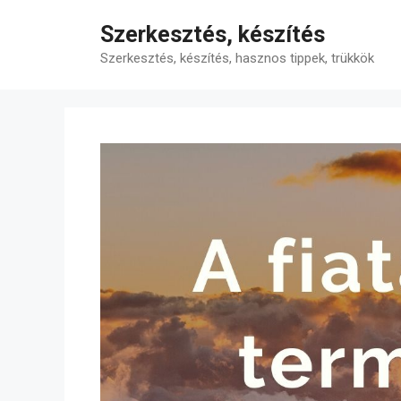
Kilépés
Szerkesztés, készítés
a
tartalomba
Szerkesztés, készítés, hasznos tippek, trükkök