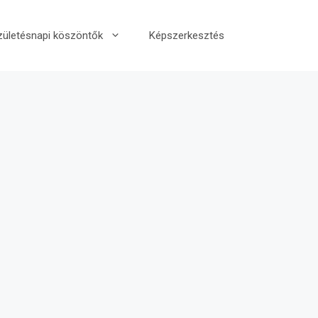
zületésnapi köszöntők
Képszerkesztés